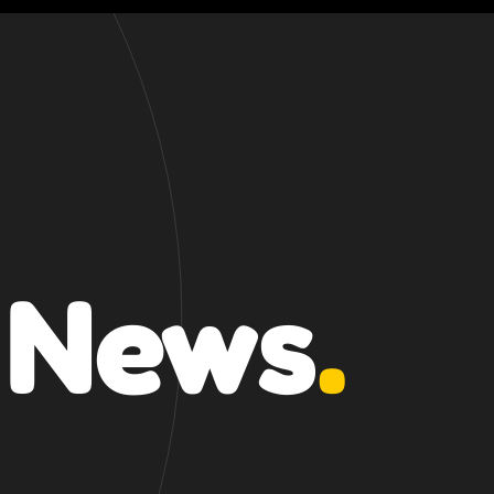
 News
.